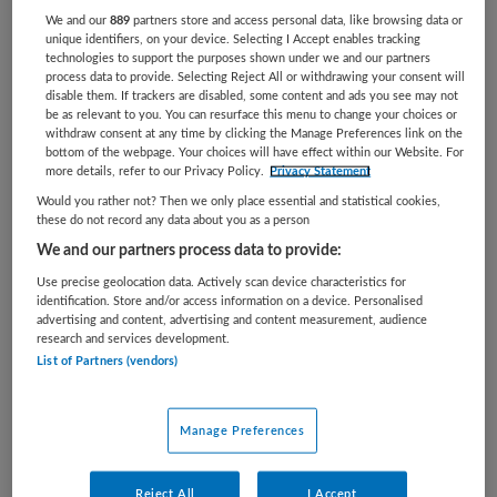
GGZ/Welzijn
Ambulant begeleider
We and our
889
partners store and access personal data, like browsing data or
unique identifiers, on your device. Selecting I Accept enables tracking
technologies to support the purposes shown under we and our partners
BRANCHE
AANSTELLING
process data to provide. Selecting Reject All or withdrawing your consent will
Instelling/tehuis
Vaste aanstelling
disable them. If trackers are disabled, some content and ads you see may not
be as relevant to you. You can resurface this menu to change your choices or
PLAATSINGSDATUM
NIVEAU
withdraw consent at any time by clicking the Manage Preferences link on the
2 juni 2026
MBO
bottom of the webpage. Your choices will have effect within our Website. For
more details, refer to our Privacy Policy.
Privacy Statement
ERVARING
DIENSTVERBAND
Would you rather not? Then we only place essential and statistical cookies,
Ervaren
Fulltime
these do not record any data about you as a person
We and our partners process data to provide:
Use precise geolocation data. Actively scan device characteristics for
Vacature niet beschikbaar
identification. Store and/or access information on a device. Personalised
advertising and content, advertising and content measurement, audience
Deze vacature Persoonlijk Begeleider - Bloemhof bij
research and services development.
Eemhart is niet meer actueel. Hieronder staan enkele
List of Partners (vendors)
vergelijkbare vacatures die voor u wellicht interessant
zijn.
Manage Preferences
Reject All
I Accept