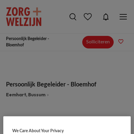
Persoonlijk Begeleider -
Solliciteren
Bloemhof
Persoonlijk Begeleider - Bloemhof
Eemhart, Bussum
We Care About Your Privacy
VAKGEBIED
FUNCTIE