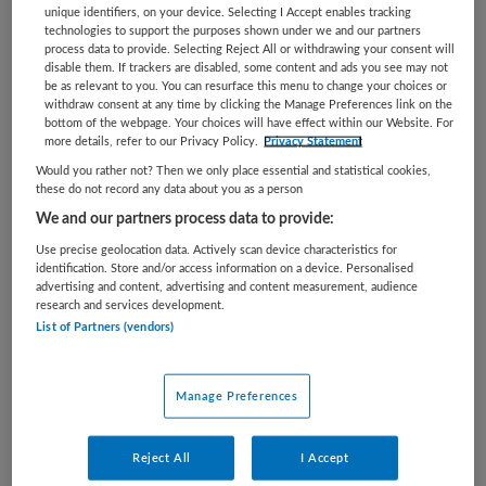
Vaste aanstelling
unique identifiers, on your device. Selecting I Accept enables tracking
technologies to support the purposes shown under we and our partners
Wil jij van betekenis zijn voor mensen met een ernstige
process data to provide. Selecting Reject All or withdrawing your consent will
disable them. If trackers are disabled, some content and ads you see may not
meervoudige beperking (EMB)? Zoek je een baan waarin je
be as relevant to you. You can resurface this menu to change your choices or
echt de tijd hebt voor cliënten, werkt in een hecht team
withdraw consent at any time by clicking the Manage Preferences link on the
en elke dag bijdraagt aan een waardevol leven? Solliciteer
bottom of the webpage. Your choices will have effect within our Website. For
more details, refer to our Privacy Policy.
Privacy Statement
dan nu! Hoe ziet jouw nieuwe werkplek eruit? ...
Would you rather not? Then we only place essential and statistical cookies,
these do not record any data about you as a person
Bewaren
Bekijk vacature
30-07-2026
We and our partners process data to provide:
Use precise geolocation data. Actively scan device characteristics for
identification. Store and/or access information on a device. Personalised
advertising and content, advertising and content measurement, audience
research and services development.
Begeleider in Amersfoort -
List of Partners (vendors)
Hoenderberg
Manage Preferences
Eemhart
,
Amersfoort
Reject All
I Accept
MBO