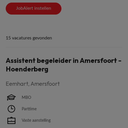
JobAlert instellen
15 vacatures gevonden
Assistent begeleider in Amersfoort -
Hoenderberg
Eemhart
,
Amersfoort
MBO
Parttime
Vaste aanstelling