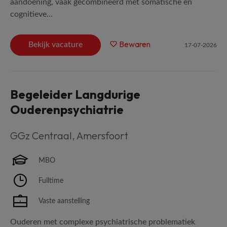
aandoening, vaak gecombineerd met somatische en
cognitieve...
Bewaren
Bekijk vacature
17-07-2026
Begeleider Langdurige
Ouderenpsychiatrie
GGz Centraal
,
Amersfoort
MBO
Fulltime
Vaste aanstelling
Ouderen met complexe psychiatrische problematiek