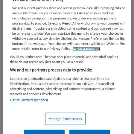
Vaste aanstelling
We and our
889
partners store and access personal data, like browsing data or
unique identifiers, on your device. Selecting I Accept enables tracking
Met hart voor jonge vluchtelingen streven naar een
technologies to support the purposes shown under we and our partners
behandeling die leidt tot herstel, inzicht, zelfregie en
process data to provide. Selecting Reject All or withdrawing your consent will
disable them. If trackers are disabled, some content and ads you see may not
zelfredzaamheid. Jij zorgt ervoor. Zo werk jij Als
be as relevant to you. You can resurface this menu to change your choices or
psychiater Kind & Jeugd binnen het
withdraw consent at any time by clicking the Manage Preferences link on the
bottom of the webpage. Your choices will have effect within our Website. For
Vluchtelingenprogramma ben jij er voor kinderen vanaf 6
more details, refer to our Privacy Policy.
Privacy Statement
jaar en jeugdigen tot 25...
Would you rather not? Then we only place essential and statistical cookies,
these do not record any data about you as a person
Bewaren
Bekijk vacature
We and our partners process data to provide:
02-08-2026
Use precise geolocation data. Actively scan device characteristics for
identification. Store and/or access information on a device. Personalised
advertising and content, advertising and content measurement, audience
research and services development.
Begeleider - Kinderdagcentrum de
List of Partners (vendors)
Astronaut groep Maan
Manage Preferences
Eemhart
,
Amersfoort