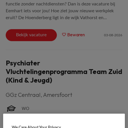
functie zonder nachtdiensten? Dan is deze vacature bij
Eemhart iets voor jou! Hoe ziet jouw nieuwe werkplek
eruit? De Hoenderberg ligt in de wijk Vathorst en...
Bewaren
Bekijk vacature
03-08-2026
Psychiater
Vluchtelingenprogramma Team Zuid
(Kind & Jeugd)
GGz Centraal
,
Amersfoort
WO
Fulltime
We Care About Your Privacy