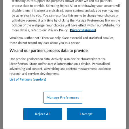
technologies to support the purposes shown under we and our partners
Je stelt samen realistische en passende trajectplannen
process data to provide. Selecting Reject All or withdrawing your consent will
op;
disable them. If trackers are disabled, some content and ads you see may not
be as relevant to you. You can resurface this menu to change your choices or
Je coacht op belastbaarheid, zelfinzicht en duurzame
withdraw consent at any time by clicking the Manage Preferences link on the
inzetbaarheid;
bottom of the webpage. Your choices will have effect within our Website. For
more details, refer to our Privacy Policy.
Privacy Statement
Je werkt nauw samen met behandelaren, UWV en
werkgevers;
Would you rather not? Then we only place essential and statistical cookies,
these do not record any data about you as a person
Je zet jouw netwerk in én bouwt dit verder uit;
We and our partners process data to provide:
Je verzorgt verslaglegging en bewaakt de voortgang
van trajecten;
Use precise geolocation data. Actively scan device characteristics for
identification. Store and/or access information on a device. Personalised
Je kunt bijdragen aan groepstrainingen en intervisie;
advertising and content, advertising and content measurement, audience
Je kunt bijdragen aan voorlichting en acquisitie;
research and services development.
Je werkt deels op locatie (Amsterdam en Haarlem) en
List of Partners (vendors)
deels vanuit huis.
Dit is jouw team
Manage Preferences
Je komt terecht in een warm, open en gezellig team met
brede expertise waar mensen voor elkaar klaarstaan. Er is
Reject All
I Accept
ruimte voor humor, eerlijkheid en ontwikkeling.